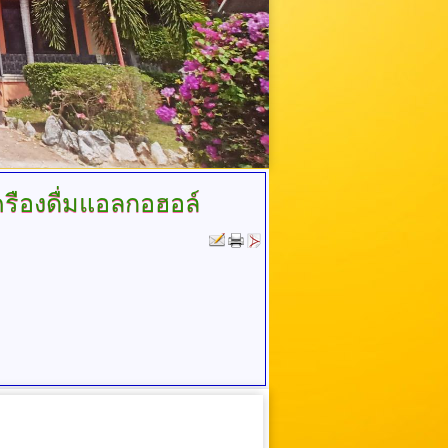
ืองดื่มแอลกอฮอล์